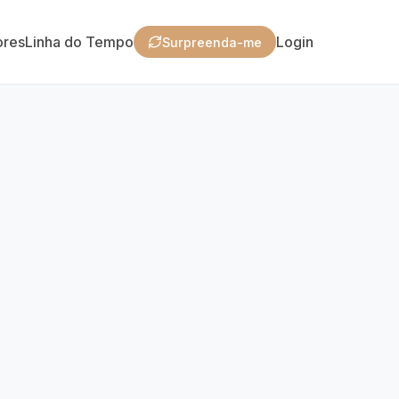
ores
Linha do Tempo
Login
Surpreenda-me