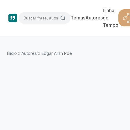
Linha
S
Temas
Autores
do
m
Tempo
Início
»
Autores
»
Edgar Allan Poe